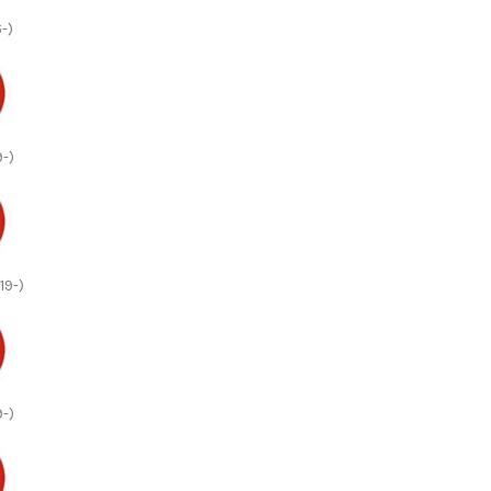
-)
9-)
19-)
9-)