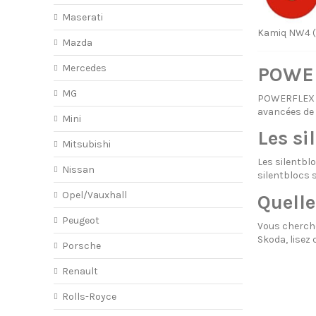
Maserati
Kamiq NW4 (
Mazda
Mercedes
POWER
MG
POWERFLEX a 
avancées de
Mini
Les s
Mitsubishi
Les silentb
Nissan
silentblocs s
Opel/Vauxhall
Quelle
Peugeot
Vous cherche
Skoda, lisez
Porsche
Renault
Rolls-Royce