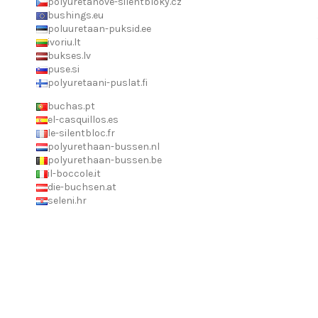
polyuretanove-silentbloky.cz
bushings.eu
poluuretaan-puksid.ee
ivoriu.lt
bukses.lv
puse.si
polyuretaani-puslat.fi
buchas.pt
el-casquillos.es
le-silentbloc.fr
polyurethaan-bussen.nl
polyurethaan-bussen.be
il-boccole.it
die-buchsen.at
seleni.hr