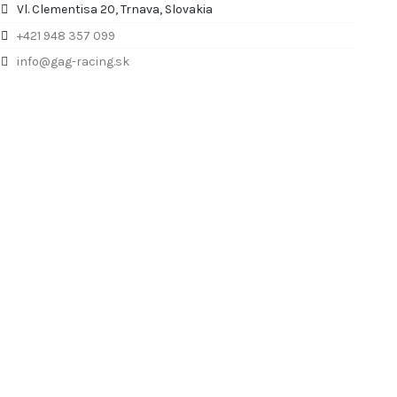
Vl. Clementisa 20, Trnava, Slovakia
+421 948 357 099
info@gag-racing.sk