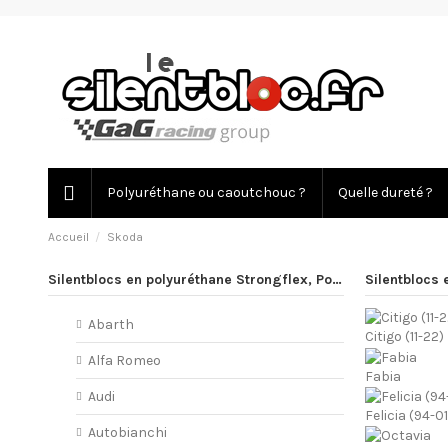
Polyuréthane ou caoutchouc ?
Quelle dureté ?
Accueil
Skoda
Silentblocs en polyuréthane Strongflex, PowerFlex
Silentblocs
Abarth
Citigo (11-22)
Alfa Romeo
Fabia
Audi
Felicia (94-01
Autobianchi