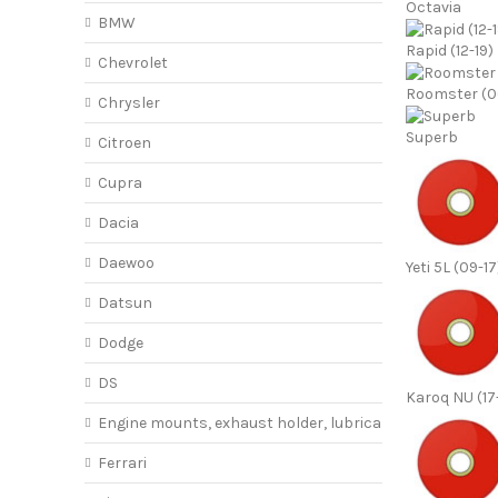
Octavia
BMW
Rapid (12-19)
Chevrolet
Roomster (0
Chrysler
Superb
Citroen
Cupra
Dacia
Daewoo
Yeti 5L (09-17
Datsun
Dodge
DS
Karoq NU (17
Engine mounts, exhaust holder, lubricant
Ferrari