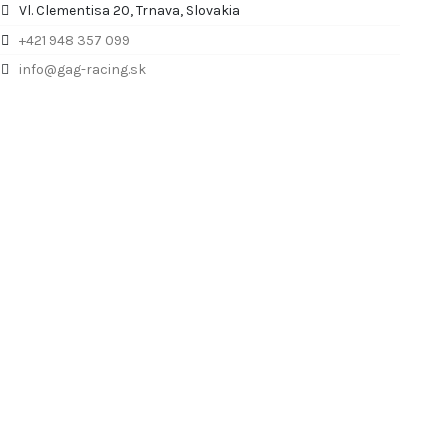
Vl. Clementisa 20, Trnava, Slovakia
+421 948 357 099
info@gag-racing.sk