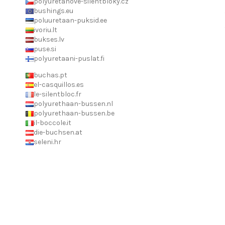
polyuretanove-silentbloky.cz
bushings.eu
poluuretaan-puksid.ee
ivoriu.lt
bukses.lv
puse.si
polyuretaani-puslat.fi
buchas.pt
el-casquillos.es
le-silentbloc.fr
polyurethaan-bussen.nl
polyurethaan-bussen.be
il-boccole.it
die-buchsen.at
seleni.hr