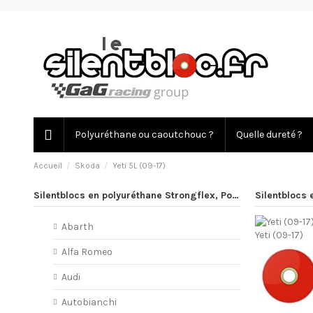
Polyuréthane ou caoutchouc ?
Quelle dureté ?
Accueil
Skoda
Yeti 5L (09-17)
Silentblocs en polyuréthane Strongflex, PowerFlex
Silentblocs 
Abarth
Yeti (09-17)
Alfa Romeo
Audi
Autobianchi