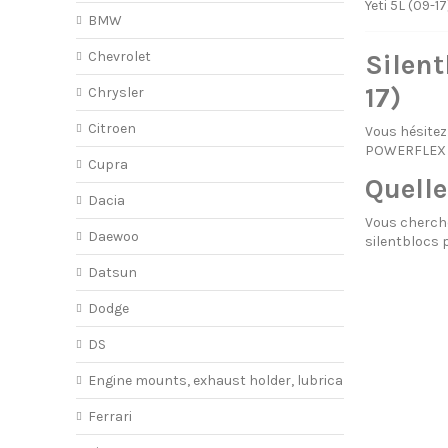
Yeti 5L (09-1
BMW
Chevrolet
Silent
17)
Chrysler
Citroen
Vous hésitez
POWERFLEX ?
Cupra
Quelle
Dacia
Vous cherche
Daewoo
silentblocs p
Datsun
Dodge
DS
Engine mounts, exhaust holder, lubricant
Ferrari