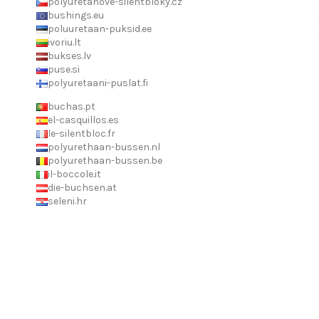
polyuretanove-silentbloky.cz
bushings.eu
poluuretaan-puksid.ee
ivoriu.lt
bukses.lv
puse.si
polyuretaani-puslat.fi
buchas.pt
el-casquillos.es
le-silentbloc.fr
polyurethaan-bussen.nl
polyurethaan-bussen.be
il-boccole.it
die-buchsen.at
seleni.hr