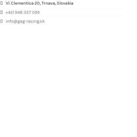
Vl. Clementisa 20, Trnava, Slovakia
+421 948 357 099
info@gag-racing.sk