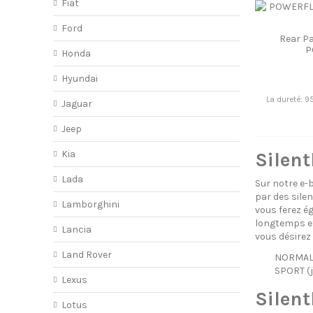
Fiat
Ford
Rear P
P
Honda
Hyundai
La dureté: 9
Jaguar
Jeep
Kia
Silent
Lada
Sur notre e-
par des sile
Lamborghini
vous ferez é
longtemps et
Lancia
vous désirez
Land Rover
NORMAL (
SPORT (j
Lexus
Silent
Lotus