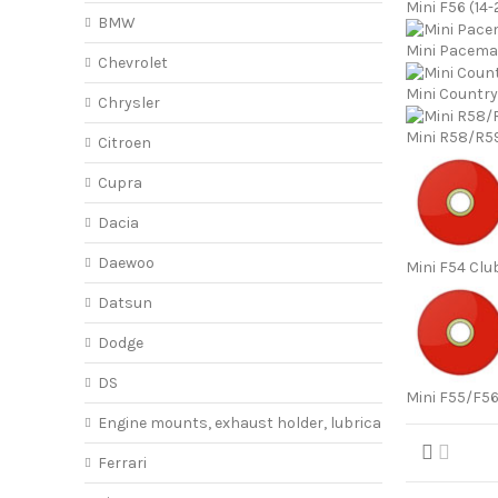
Mini F56 (14-
BMW
Mini Paceman
Chevrolet
Mini Country
Chrysler
Mini R58/R59 
Citroen
Cupra
Dacia
Daewoo
Mini F54 Cl
Datsun
Dodge
DS
Mini F55/F56
Engine mounts, exhaust holder, lubricant
Ferrari