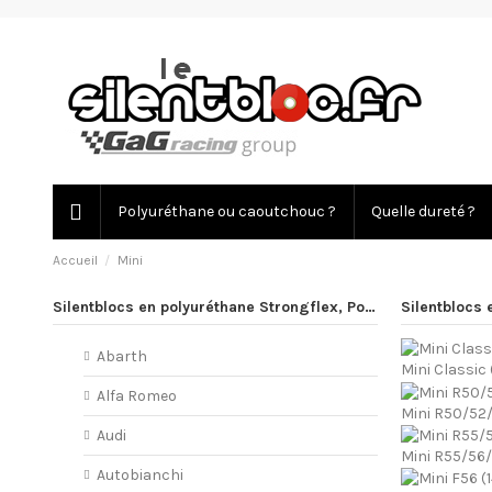
Polyuréthane ou caoutchouc ?
Quelle dureté ?
Accueil
Mini
Silentblocs en polyuréthane Strongflex, PowerFlex
Silentblocs 
Abarth
Mini Classic
Alfa Romeo
Mini R50/52
Audi
Mini R55/56/
Autobianchi