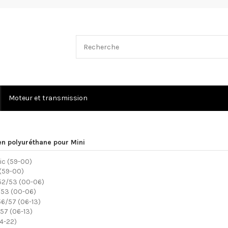
Moteur et transmission
en polyuréthane pour Mini
 (59-00)
/53 (00-06)
57 (06-13)