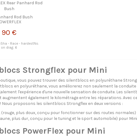
anhard Rod Bush
OWERFLEX
90 €
5Sha - Race - hardestNo.
on diag: 6
blocs Strongflex pour Mini
boutique, vous pouvez trouver des silentblocs en polyuréthane Strong
ntblocs en polyuréthane, vous améliorerez non seulement la conduite c
galement l'expérience d'une nouvelle sensation de conduite. Les silen
 augmentent également le kilométrage entre les réparations. Avec c
 ! Nous proposons les silentblocs Strongflex en deux versions :
rouge, plus doux, conçu pour fonctionner sur des routes normales) 
aune, plus dur, conçu pour le tuning et le sport automobile) pour Min
blocs PowerFlex pour Mini