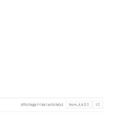
Affichage 1-1 de 1 article(s)
Nom, A à Z
1