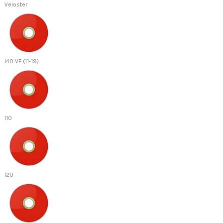
Veloster
I40 VF (11-19)
I10
I20