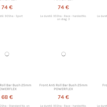
74 €
74 €
eté: 90Sha - Sport
La dureté: 95Sha - Race - hardestNo.
La dure
on diag: 3
 Roll Bar Bush 25mm
Front Anti Roll Bar Bush 25mm
Fr
OWERFLEX
POWERFLEX
68 €
74 €
80Sha - Standard No. on
La dureté: 95Sha - Race - hardestNo.
La dure