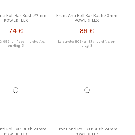
Anti Roll Bar Bush 22mm
Front Anti Roll Bar Bush 23mm
POWERFLEX
POWERFLEX
74 €
68 €
é: 95Sha - Race - hardestNo.
La dureté: 80Sha - Standard No. on
on diag: 3
diag: 3
Anti Roll Bar Bush 24mm
Front Anti Roll Bar Bush 24mm
POWERFLEX
POWERFLEX