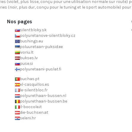
ies (violet, plus lisse, conçu pour une utilisation normale sur route) 
ries (noir, plus dur, conçu pour le tuning et le sport automobile) pou
Nos pages
silentbloky.sk
polyuretanove-silentbloky.cz
bushings.eu
poluuretaan-puksid.ee
ivoriu.lt
bukses.lv
puse.si
polyuretaani-puslat.fi
buchas.pt
el-casquillos.es
le-silentbloc.fr
polyurethaan-bussen.nl
polyurethaan-bussen.be
il-boccole.it
die-buchsen.at
seleni.hr