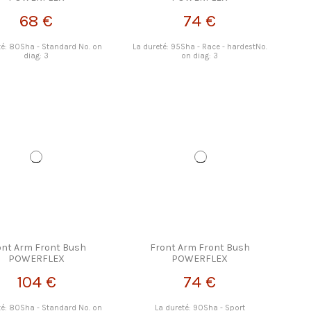
68 €
74 €
té: 80Sha - Standard No. on
La dureté: 95Sha - Race - hardestNo.
diag: 3
on diag: 3
ont Arm Front Bush
Front Arm Front Bush
POWERFLEX
POWERFLEX
104 €
74 €
té: 80Sha - Standard No. on
La dureté: 90Sha - Sport