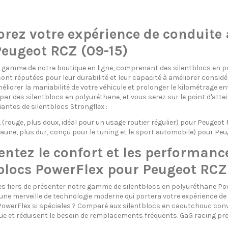
rez votre expérience de conduite 
Peugeot RCZ (09-15)
 gamme de notre boutique en ligne, comprenant des silentblocs en po
sont réputées pour leur durabilité et leur capacité à améliorer consid
éliorer la maniabilité de votre véhicule et prolonger le kilométrage e
ar des silentblocs en polyuréthane, et vous serez sur le point d'attei
iantes de silentblocs Strongflex :
rouge, plus doux, idéal pour un usage routier régulier) pour Peugeot 
aune, plus dur, conçu pour le tuning et le sport automobile) pour Peu
tez le confort et les performanc
blocs PowerFlex pour Peugeot RCZ
fiers de présenter notre gamme de silentblocs en polyuréthane Powe
une merveille de technologie moderne qui portera votre expérience de 
PowerFlex si spéciales ? Comparé aux silentblocs en caoutchouc conve
gue et réduisent le besoin de remplacements fréquents. GaG racing pr