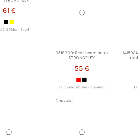
T STRONGFLEX
61 €
eté: 90Sha - Sport
051833B: Rear beam bush
141502A
STRONGFLEX
fron
55 €
La dureté: 80Sha - Standart
La
u
Nouveau