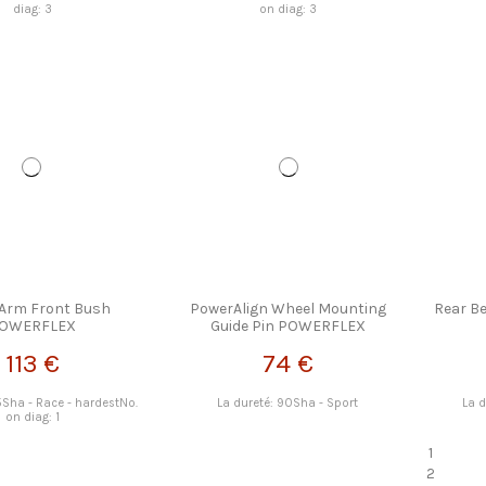
diag: 3
on diag: 3
 Arm Front Bush
PowerAlign Wheel Mounting
Rear 
OWERFLEX
Guide Pin POWERFLEX
113 €
74 €
5Sha - Race - hardestNo.
La dureté: 90Sha - Sport
La 
on diag: 1
1
2