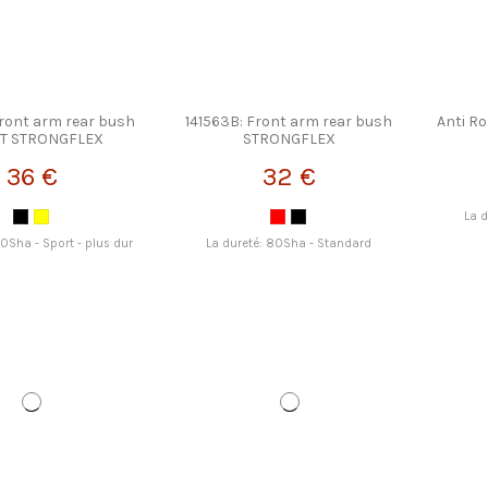
Front arm rear bush
141563B: Front arm rear bush
Anti R
T STRONGFLEX
STRONGFLEX
36 €
32 €
La 
90Sha - Sport - plus dur
La dureté: 80Sha - Standard