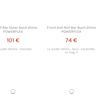
oll Bar Outer Bush 21mm
Front Anti Roll Bar Bush 21mm
POWERFLEX
POWERFLEX
101 €
74 €
dureté: 80Sha - Standart
La dureté: 95Sha - Race - hardestNo.
on diag: 3