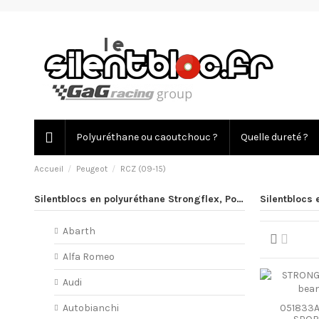
Polyuréthane ou caoutchouc ?
Quelle dureté ?
Accueil
Peugeot
RCZ (09-15)
Silentblocs en polyuréthane Strongflex, PowerFlex
Silentblocs
Abarth
Alfa Romeo
Audi
051833A
Autobianchi