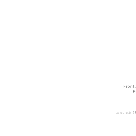
Front
P
La dureté: 9