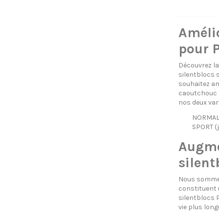
Amélio
pour 
Découvrez la
silentblocs 
souhaitez am
caoutchouc p
nos deux var
NORMAL (
SPORT (j
Augmen
silent
Nous sommes 
constituent 
silentblocs 
vie plus lon