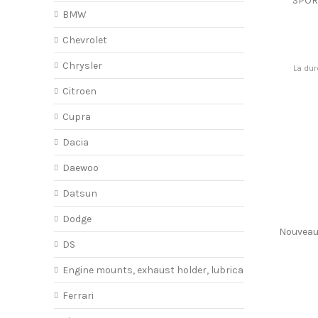
SPOR
BMW
Chevrolet
Chrysler
La dur
Citroen
Cupra
Dacia
Daewoo
Datsun
Dodge
Nouvea
DS
Engine mounts, exhaust holder, lubricant
Ferrari