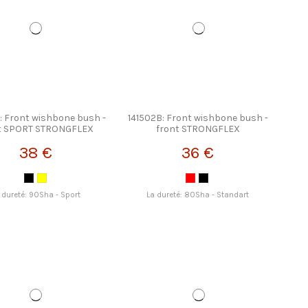
: Front wishbone bush -
141502B: Front wishbone bush -
t SPORT STRONGFLEX
front STRONGFLEX
38 €
36 €
 dureté: 90Sha - Sport
La dureté: 80Sha - Standart