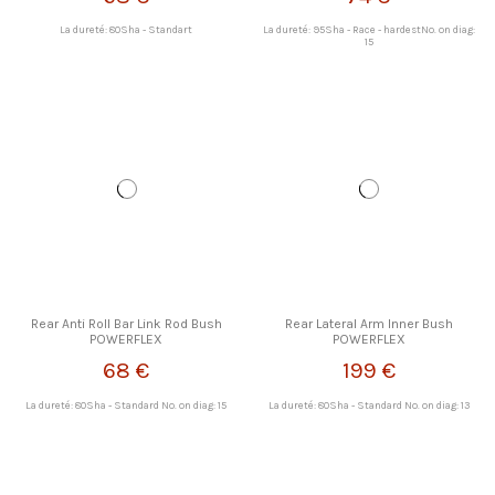
La dureté: 80Sha - Standart
La dureté: 95Sha - Race - hardestNo. on diag:
15
Rear Anti Roll Bar Link Rod Bush
Rear Lateral Arm Inner Bush
POWERFLEX
POWERFLEX
68 €
199 €
La dureté: 80Sha - Standard No. on diag: 15
La dureté: 80Sha - Standard No. on diag: 13