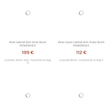
Rear Lateral Arm Inner Bush
Rear Lower Lateral Arm Outer Bush
POWERFLEX
POWERFLEX
199 €
112 €
La dureté: 95Sha - Race - hardestNo. on diag:
La dureté: 80Sha - Standard No. on diag: 11
13