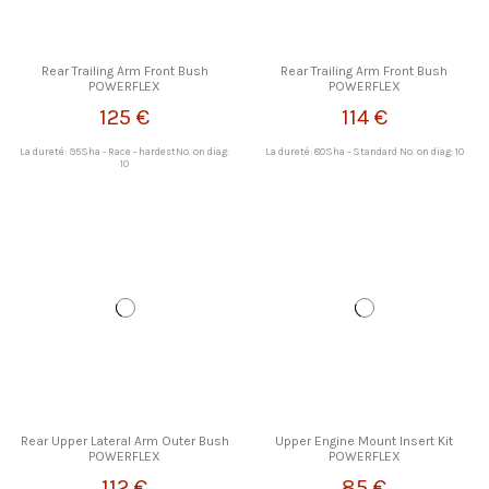
Rear Trailing Arm Front Bush
Rear Trailing Arm Front Bush
POWERFLEX
POWERFLEX
125 €
114 €
La dureté: 95Sha - Race - hardestNo. on diag:
La dureté: 80Sha - Standard No. on diag: 10
10
Rear Upper Lateral Arm Outer Bush
Upper Engine Mount Insert Kit
POWERFLEX
POWERFLEX
112 €
85 €