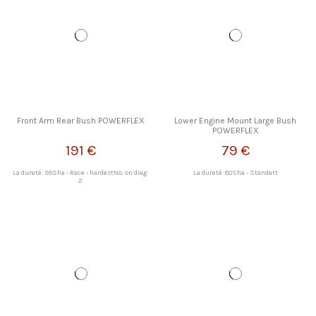
Front Arm Rear Bush POWERFLEX
Lower Engine Mount Large Bush
POWERFLEX
191 €
79 €
La dureté: 95Sha - Race - hardestNo. on diag:
La dureté: 80Sha - Standart
2