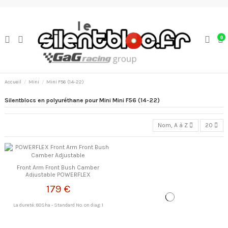
0
Accueil
Mini
Mini F56 (14-22)
Silentblocs en polyuréthane pour Mini Mini F56 (14-22)
Nom, A à Z
20
Front Arm Front Bush Camber
Adjustable POWERFLEX
179 €
La dureté: 80Sha - Standard No. on diag: 1