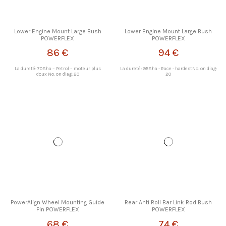
Lower Engine Mount Large Bush
Lower Engine Mount Large Bush
POWERFLEX
POWERFLEX
86 €
94 €
La dureté: 70Sha – Petrol – moteur plus
La dureté: 95Sha - Race - hardestNo. on diag:
doux No. on diag: 20
20
PowerAlign Wheel Mounting Guide
Rear Anti Roll Bar Link Rod Bush
Pin POWERFLEX
POWERFLEX
68 €
74 €