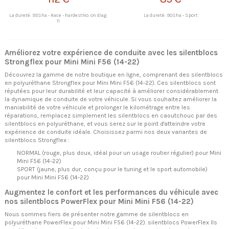
La dureté: 95Sha - Race - hardestNo. on diag:
La dureté: 90Sha - Sport
11
Améliorez votre expérience de conduite avec les silentblocs
Strongflex pour Mini Mini F56 (14-22)
Découvrez la gamme de notre boutique en ligne, comprenant des silentblocs
en polyuréthane Strongflex pour Mini Mini F56 (14-22). Ces silentblocs sont
réputées pour leur durabilité et leur capacité à améliorer considérablement
la dynamique de conduite de votre véhicule. Si vous souhaitez améliorer la
maniabilité de votre véhicule et prolonger le kilométrage entre les
réparations, remplacez simplement les silentblocs en caoutchouc par des
silentblocs en polyuréthane, et vous serez sur le point d'atteindre votre
expérience de conduite idéale. Choisissez parmi nos deux variantes de
silentblocs Strongflex :
NORMAL (rouge, plus doux, idéal pour un usage routier régulier) pour Mini
Mini F56 (14-22)
SPORT (jaune, plus dur, conçu pour le tuning et le sport automobile)
pour Mini Mini F56 (14-22)
Augmentez le confort et les performances du véhicule avec
nos silentblocs PowerFlex pour Mini Mini F56 (14-22)
Nous sommes fiers de présenter notre gamme de silentblocs en
polyuréthane PowerFlex pour Mini Mini F56 (14-22). silentblocs PowerFlex Ils