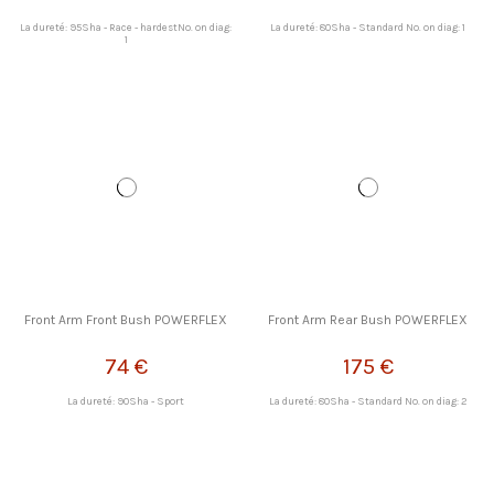
La dureté: 95Sha - Race - hardestNo. on diag:
La dureté: 80Sha - Standard No. on diag: 1
1
Front Arm Front Bush POWERFLEX
Front Arm Rear Bush POWERFLEX
74 €
175 €
La dureté: 90Sha - Sport
La dureté: 80Sha - Standard No. on diag: 2