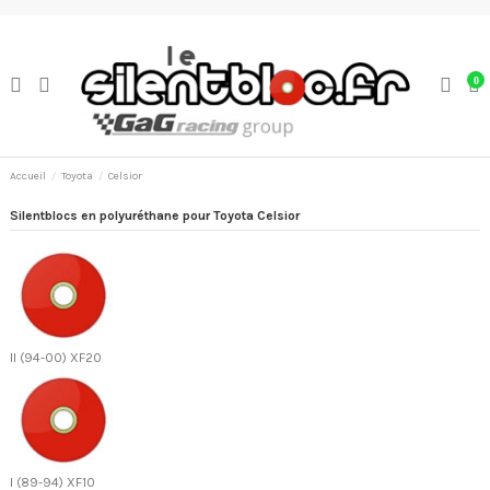
0
Accueil
Toyota
Celsior
Silentblocs en polyuréthane pour Toyota Celsior
II (94-00) XF20
I (89-94) XF10