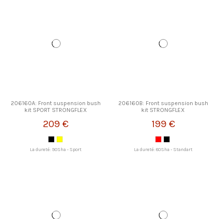
206160A: Front suspension bush
206160B: Front suspension bush
kit SPORT STRONGFLEX
kit STRONGFLEX
209 €
199 €
La dureté: 90Sha - Sport
La dureté: 80Sha - Standart