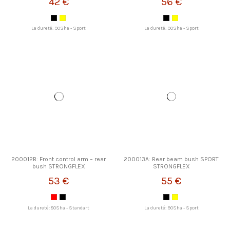
42 €
56 €
La dureté: 90Sha - Sport
La dureté: 90Sha - Sport
200012B: Front control arm – rear
200013A: Rear beam bush SPORT
bush STRONGFLEX
STRONGFLEX
53 €
55 €
La dureté: 80Sha - Standart
La dureté: 90Sha - Sport