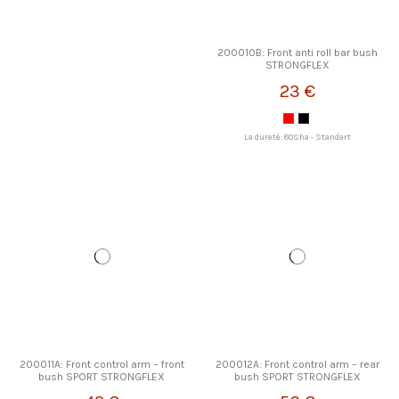
200010B: Front anti roll bar bush
STRONGFLEX
23 €
La dureté: 80Sha - Standart
200011A: Front control arm – front
200012A: Front control arm – rear
bush SPORT STRONGFLEX
bush SPORT STRONGFLEX