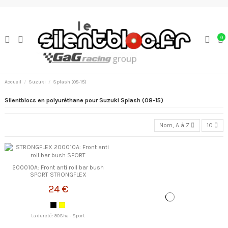
0
Accueil
Suzuki
Splash (08-15)
Silentblocs en polyuréthane pour Suzuki Splash (08-15)
Nom, A à Z
10
200010A: Front anti roll bar bush
SPORT STRONGFLEX
24 €
La dureté: 90Sha - Sport