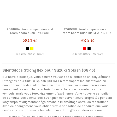
206168A: Front suspension and
206168B: Front suspension and
ream beam bush kit SPORT
ream beam bush kit STRONGFLEX
STRONGFLEX
304 €
295 €
La dureté: 90Sha - Sport
La dureté: 80Sha - Standart
Silentblocs Strongflex pour Suzuki Splash (08-15)
Sur notre e-boutique, vous pouvez trouver des silentblocs en polyuréthane
Strongflex pour Suzuki Splash (08-15). En remplaçant les silentblocs en
caoutchouc par des silentblocs en polyuréthane, vous améliorerez non
seulement la conduite caractéristiques et la tenue de route de votre
véhicule, mais vous ferez également l'expérience d'une nouvelle sensation
de conduite. Les silentblocs Strongflex conservent leurs propriétés pendant
longtemps et augmentent également le kilométrage entre les réparations.
Avec ce changement, vous obtiendrez la sensation de conduite que vous
désirez ! Nous proposons les silentblocs Strongflex en deux versions :
NORMAL (rouge, plus doux, conçu pour fonctionner sur des routes