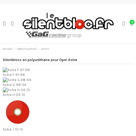
0
Accueil
Opel/Vauxhall
Astra
Silentblocs en polyuréthane pour Opel Astra
Astra F 91-98
Astra G 98-04
Astra H 04-10
Astra J 10-15