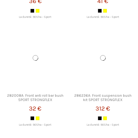
36 €
41 €
La dureté: 90Sha - Sport
La dureté: 90Sha - Sport
282008A: Front anti roll bar bush
286236A: Front suspension bush
SPORT STRONGFLEX
kit SPORT STRONGFLEX
32 €
312 €
La dureté: 90Sha - Sport
La dureté: 90Sha - Sport