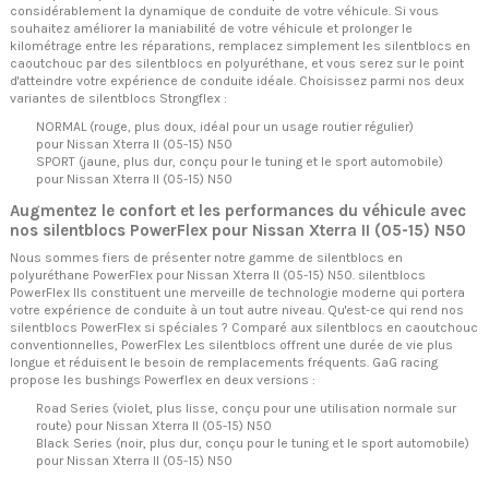
considérablement la dynamique de conduite de votre véhicule. Si vous
souhaitez améliorer la maniabilité de votre véhicule et prolonger le
kilométrage entre les réparations, remplacez simplement les silentblocs en
caoutchouc par des silentblocs en polyuréthane, et vous serez sur le point
d'atteindre votre expérience de conduite idéale. Choisissez parmi nos deux
variantes de silentblocs Strongflex :
NORMAL (rouge, plus doux, idéal pour un usage routier régulier)
pour Nissan Xterra II (05-15) N50
SPORT (jaune, plus dur, conçu pour le tuning et le sport automobile)
pour Nissan Xterra II (05-15) N50
Augmentez le confort et les performances du véhicule avec
nos silentblocs PowerFlex pour Nissan Xterra II (05-15) N50
Nous sommes fiers de présenter notre gamme de silentblocs en
polyuréthane PowerFlex pour Nissan Xterra II (05-15) N50. silentblocs
PowerFlex Ils constituent une merveille de technologie moderne qui portera
votre expérience de conduite à un tout autre niveau. Qu'est-ce qui rend nos
silentblocs PowerFlex si spéciales ? Comparé aux silentblocs en caoutchouc
conventionnelles, PowerFlex Les silentblocs offrent une durée de vie plus
longue et réduisent le besoin de remplacements fréquents. GaG racing
propose les bushings Powerflex en deux versions :
Road Series (violet, plus lisse, conçu pour une utilisation normale sur
route) pour Nissan Xterra II (05-15) N50
Black Series (noir, plus dur, conçu pour le tuning et le sport automobile)
pour Nissan Xterra II (05-15) N50