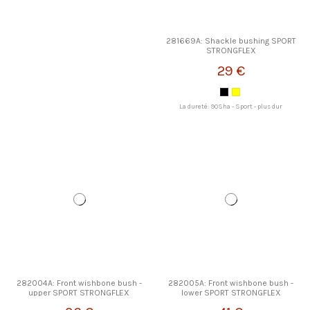
281669A: Shackle bushing SPORT
STRONGFLEX
29 €
La dureté: 90Sha - Sport - plus dur
282004A: Front wishbone bush -
282005A: Front wishbone bush -
upper SPORT STRONGFLEX
lower SPORT STRONGFLEX