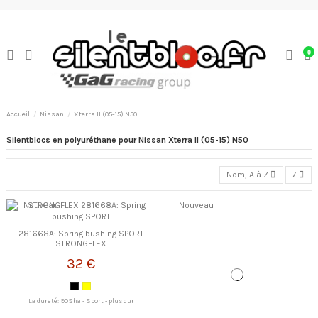
0
Accueil
Nissan
Xterra II (05-15) N50
Silentblocs en polyuréthane pour Nissan Xterra II (05-15) N50
Nom, A à Z
7
Nouveau
Nouveau
281668A: Spring bushing SPORT
STRONGFLEX
32 €
La dureté: 90Sha - Sport - plus dur